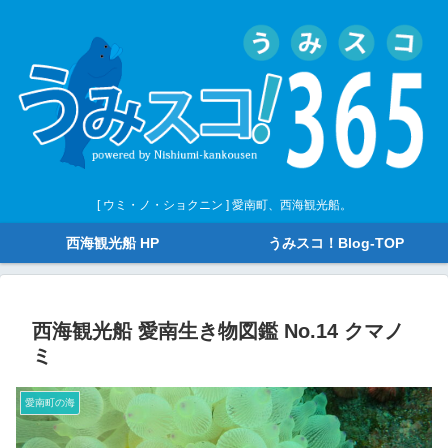
[ ウミ・ノ・ショクニン ] 愛南町、西海観光船。
西海観光船 HP
うみスコ！Blog-TOP
西海観光船 愛南生き物図鑑 No.14 クマノ
ミ
愛南町の海