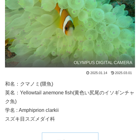
OLYMPUS DIGITAL CAMERA
2025.01.14
2025.03.01
和名：クマノミ(隈魚)
英名：Yellowtail anemone fish(黄色い尻尾のイソギンチャ
ク魚)
学名 : Amphiprion clarkii
スズキ目スズメダイ科