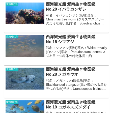
西海観光船 愛南生き物図鑑
愛南町の海
No.20 イバラカンザシ
和名：イバラカンザシ(茨簪)英名：
Christmas tree worm (クリスマスツリー
のような長い虫)学名 : Spirobranchus
giganteus ケヤリムシ目カンザシゴカイ
科体の特徴体長：約4~7cm形：上から見
ると傘状...
西海観光船 愛南生き物図鑑
愛南町の海
No.16 シマアジ
和名：シマアジ(縞鯵)英名：White trevally
(白いアジ)学名 : Pseudocaranx dentexス
ズキ目アジ科体の特徴体長：約
50~100cm 120cmを超す個体も確認
された形：楕円形でアジに似ているが体
高が高い...
西海観光船 愛南生き物図鑑
愛南町の海
No.28 メガネウオ
和名：メガネウオ(眼鏡魚)英名：
Blackbanded stargazer(黒い帯のある星を
見つめる魚)学名 : Uranoscopus bicinctus
スズキ目ミシマオコゼ科体の特徴体長：
約25~35cm形：丸みを帯びた体形で、左
右のエ...
西海観光船 愛南生き物図鑑
愛南町の海
No.19 コガネスズメダイ