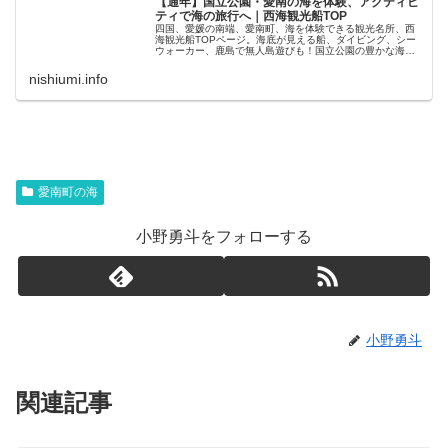
【通年】国立公園・愛南の海を体験、アクティビ
ティで海の旅行へ｜西海観光船TOP
四国、愛媛の南端、愛南町、海を体験できる観光名所、西
海観光船TOPページ。海底が見える船、ダイビング、シー
ウォーカー、鹿島で無人島遊びも！国立公園の豊かな海が
広がる穴場スポット。
nishiumi.info
愛南町の海
小野勇斗をフォローする
小野勇斗
関連記事