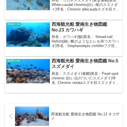
和名：コガネスズメダイ(黄金雀鯛)英名 :
White-caudal chromis(白い尾のスズメダ
イ)学名 : Chromis albicaudaスズキ目スズ
メダイ科体の特徴体長：約10~18cm形：
卵型で体高が高い 背ビレはトゲの
よ...
西海観光船 愛南生き物図鑑
愛南町の海
No.23 カワハギ
和名：カワハギ(鮍)英名： thread-sail
filefish(細い帆のようなヒレを持つカワハ
ギ)学名 : Stephanolepis cirrhiferフグ目カ
ワハギ科体の特徴体長：約20~30cm形：
ひし形のような形状で体幅はとて...
西海観光船 愛南生き物図鑑 No.5
愛南町の海
スズメダイ
和名：スズメダイ(雀鯛)英名：Pearl-spot
chromis (白い点のついたスズメダイ)学
名: Chromis notataスズキ目スズメダイ科
体の特徴体長：10-15cm 体長に対
して鱗が大きい形：体高は高い 木の
葉のような...
西海観光船 愛南生き物図鑑 No.13 ネコザ
メ