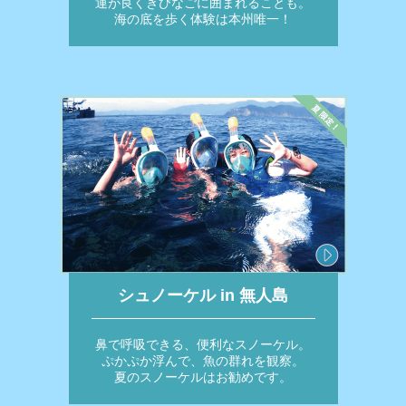
運が良くきびなごに囲まれることも。
海の底を歩く体験は本州唯一！
シュノーケル in 無人島
鼻で呼吸できる、便利なスノーケル。
ぷかぷか浮んで、魚の群れを観察。
夏のスノーケルはお勧めです。