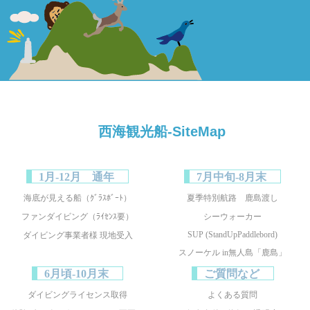
西海観光船-SiteMap
1月-12月 通年
7月中旬-8月末
海底が見える船（ｸﾞﾗｽﾎﾞｰﾄ）
夏季特別航路 鹿島渡し
ファンダイビング（ﾗｲｾﾝｽ要）
シーウォーカー
SUP (StandUpPaddlebord)
ダイビング事業者様 現地受入
スノーケル in無人島「鹿島」
6月頃-10月末
ご質問など
ダイビングライセンス取得
よくある質問