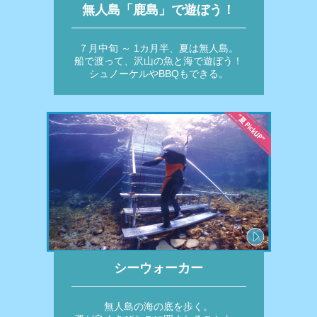
無人島「鹿島」で遊ぼう！
７月中旬 ～ 1カ月半、夏は無人島。
船で渡って、沢山の魚と海で遊ぼう！
シュノーケルやBBQもできる。
シーウォーカー
無人島の海の底を歩く。