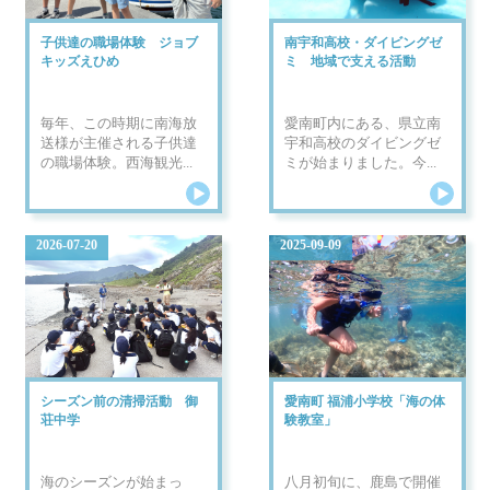
子供達の職場体験 ジョブ
南宇和高校・ダイビングゼ
キッズえひめ
ミ 地域で支える活動
毎年、この時期に南海放
愛南町内にある、県立南
送様が主催される子供達
宇和高校のダイビングゼ
の職場体験。西海観光...
ミが始まりました。今...
2026-07-20
2025-09-09
シーズン前の清掃活動 御
愛南町 福浦小学校「海の体
荘中学
験教室」
海のシーズンが始まっ
八月初旬に、鹿島で開催